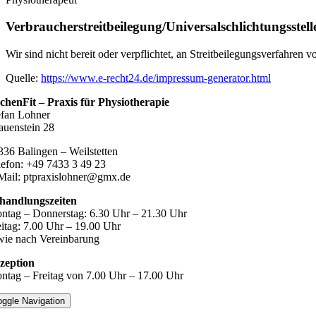
Verbraucher­streit­beilegung/Universal­schlichtungs­stell
Wir sind nicht bereit oder verpflichtet, an Streitbeilegungsverfahren 
Quelle:
https://www.e-recht24.de/impressum-generator.html
chenFit – Praxis für Physiotherapie
efan Lohner
auenstein 28
336 Balingen – Weilstetten
lefon: +49 7433 3 49 23
Mail: ptpraxislohner@gmx.de
handlungszeiten
ntag – Donnerstag: 6.30 Uhr – 21.30 Uhr
eitag: 7.00 Uhr – 19.00 Uhr
wie nach Vereinbarung
zeption
ntag – Freitag von 7.00 Uhr – 17.00 Uhr
oggle Navigation